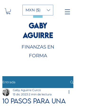
MXN ($)
GABY
AGUIRRE
FINANZAS EN
FORMA
Entrada
Gaby Aguirre Curcó
13 dic 2023
2 min de lectura
10 Pasos para una