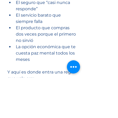
El seguro que “casi nunca 
responde”
El servicio barato que 
siempre falla
El producto que compras 
dos veces porque el primero 
no sirvió
La opción económica que te 
cuesta paz mental todos los 
meses
Y aquí es donde entra una regla 
que vale oro:
➡️ 
No elijas solo con el precio. 
Elige con criterio.
El dinero es una herramienta.
Y una de sus funciones más 
importantes es 
comprarte 