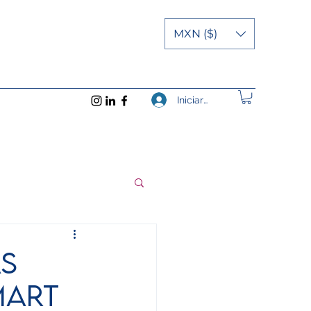
MXN ($)
Iniciar sesión
as
MART