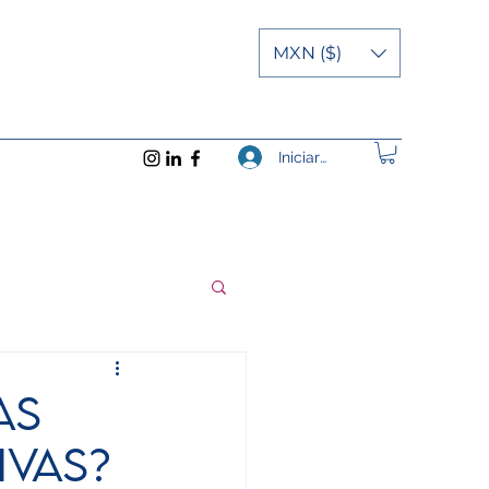
MXN ($)
Iniciar sesión
as
vas?