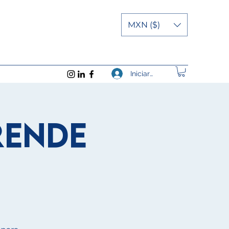
MXN ($)
Iniciar sesión
rende